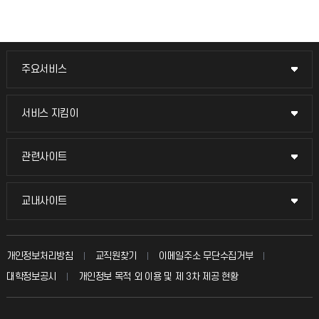
주요서비스
주요서비스
교무회의방송
서비스 지킴이
서비스 지킴이
교수채용
묻고 답하기
관련사이트
관련사이트
시설예약
불친절신고
국방헬프콜
교내사이트
교내사이트
인터넷증명
자주 묻는 질문(FAQ)
발전기금
교수회
입학안내
개인정보처리방침
교직원찾기
이메일주소 무단수집거부
칭찬마당
산학협력단
교육혁신본부
대학정보공시
개인정보 목적 외 이용 및 제 3차 제공 현황
직원채용
학생서비스 지킴이
소비자생활협동조합
국제교류과